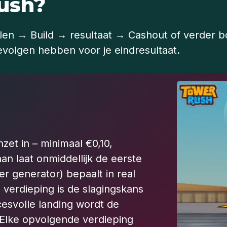
ush?
palen → Build → resultaat → Cashout of verder 
evolgen hebben voor je eindresultaat.
zet in – minimaal €0,10,
aan laat onmiddellijk de eerste
 generator) bepaalt in real
te verdieping is de slagingskans
esvolle landing wordt de
. Elke opvolgende verdieping