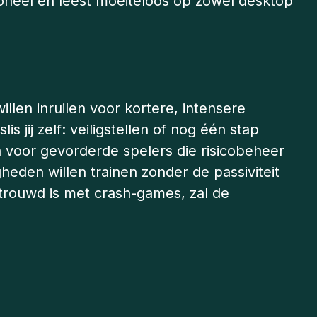
nctioneel en leest moeiteloos op zowel desktop
illen inruilen voor kortere, intensere
 jij zelf: veiligstellen of nog één stap
n voor gevorderde spelers die risicobeheer
gheden willen trainen zonder de passiviteit
ertrouwd is met crash-games, zal de