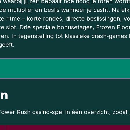
waarbij jij zelf bepaalt hoe hoog je toren wor
nde multiplier en beslis wanneer je casht. Na el
e ritme – korte rondes, directe beslissingen, v
 slot. Drie speciale bonusetages, Frozen Floor
n. In tegenstelling tot klassieke crash-games be
geeft.
en
ower Rush casino-spel in één overzicht, zodat j