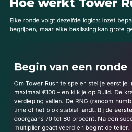
Hoe werkt Tower R
Elke ronde volgt dezelfde logica: inzet be
begrijpen, maar elke beslissing kan grote g
Begin van een ronde
Om Tower Rush te spelen stel je eerst je in
maximaal €100 – en klik je op Build. De kr
verdieping vallen. De RNG (random number
time of het blok stabiel landt. Bij de eers
doorgaans 70 tot 80 procent. Na een succ
multiplier geactiveerd en begint de teller