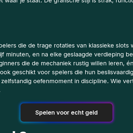
et waar je staat. De grafische stijl is strak, fu
elers die de trage rotaties van klassieke slots w
 minuten, en na elke geslaagde verdieping beslis
ginners die de mechaniek rustig willen leren, é
is ook geschikt voor spelers die hun beslisvaardi
en zelfstandig oefenmoment in discipline. Wie v
.
Spelen voor echt geld